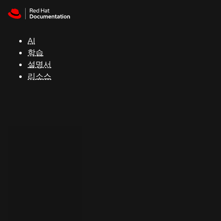
Skip to navigation
Skip to content
지
원
AI
학습
콘
설명서
솔
리소스
개
발
자
평
가
판
시
작
연