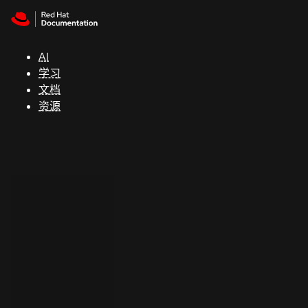
Skip to navigation
Skip to content
支
持
AI
学习
控制台
文档
（Console）
资源
开
发
人
员
开
始
试
用
联