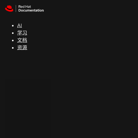
Skip to navigation
Skip to content
支
持
AI
学习
控制台
文档
（Console）
资源
开
发
人
员
开
始
试
用
联