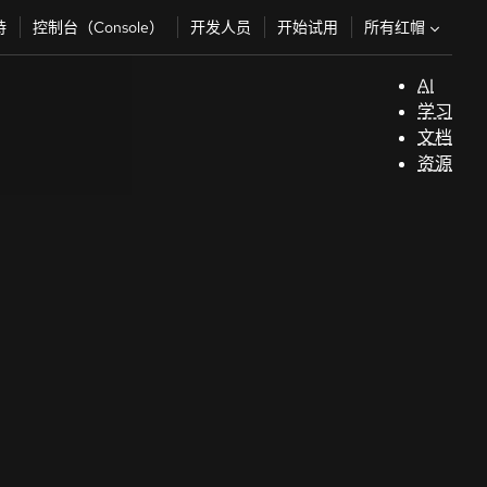
所有红帽
持
控制台（Console）
开发人员
开始试用
AI
支
学习
持
文档
资源
（
开
发
人
员
开
始
试
用