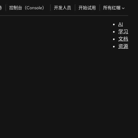
所有红帽
持
控制台（Console）
开发人员
开始试用
AI
支
学习
持
文档
资源
（
开
发
人
员
开
始
试
用