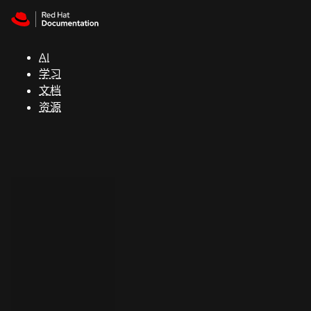
Skip to navigation
Skip to content
支
持
AI
学习
控制台
文档
（Console）
资源
开
发
人
员
开
始
试
用
联