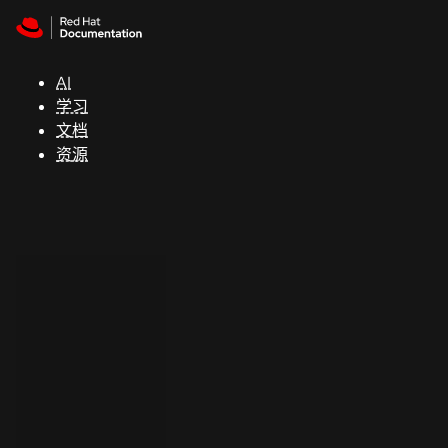
Skip to navigation
Skip to content
支
持
AI
学习
控制台
文档
（Console）
资源
开
发
人
员
开
始
试
用
联