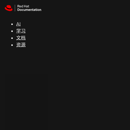
Skip to navigation
Skip to content
支
持
AI
学习
控制台
文档
（Console）
资源
开
发
人
员
开
始
试
用
联