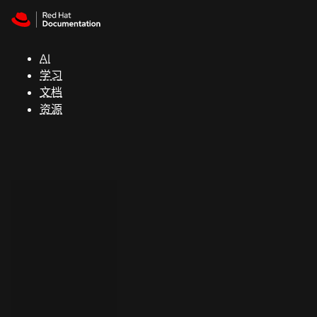
Skip to navigation
Skip to content
支
持
AI
学习
控制台
文档
（Console）
资源
开
发
人
员
开
始
试
用
联