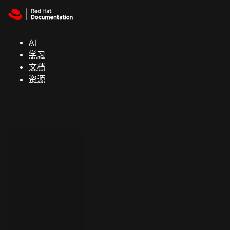
Skip to navigation
Skip to content
支
持
AI
学习
控制台
文档
（Console）
资源
开
发
人
员
开
始
试
用
联