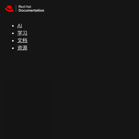
Skip to navigation
Skip to content
支
持
AI
学习
控制台
文档
（Console）
资源
开
发
人
员
开
始
试
用
联