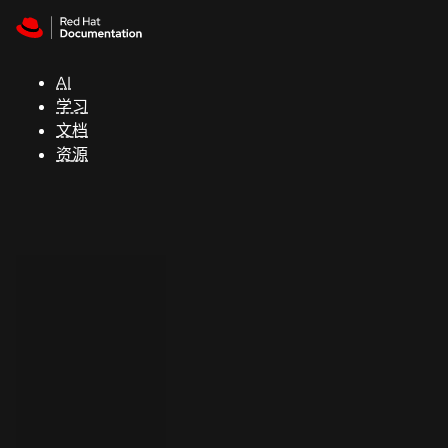
Skip to navigation
Skip to content
支
持
AI
学习
控制台
文档
（Console）
资源
开
发
人
员
开
始
试
用
联