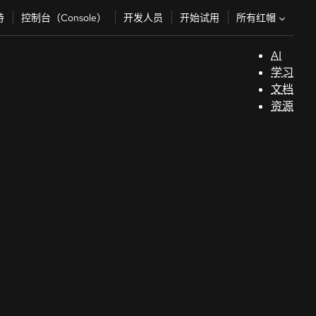
所有红帽
持
控制台（Console）
开发人员
开始试用
AI
支
学习
持
文档
资源
（
开
发
人
员
开
始
试
用