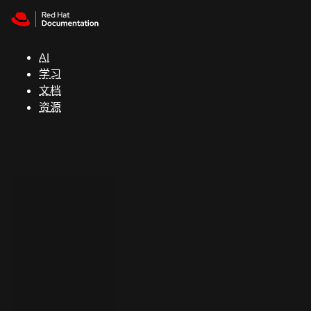
Skip to navigation
Skip to content
支
持
AI
学习
控制台
文档
（Console）
资源
开
发
人
员
开
始
试
用
联