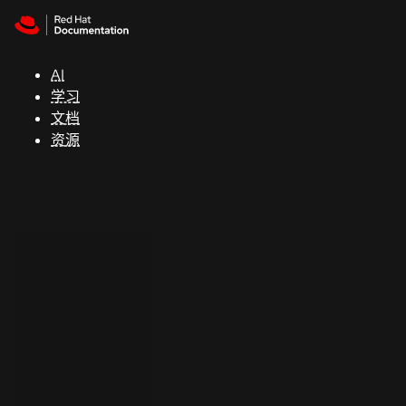
Skip to navigation
Skip to content
支
持
AI
学习
控制台
文档
（Console）
资源
开
发
人
员
开
始
试
用
联