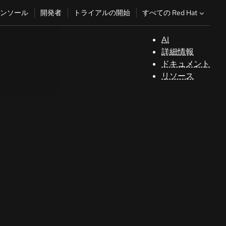
すべての Red Hat
ンソール
開発者
トライアルの開始
AI
サ
詳細情報
ポ
ドキュメント
ー
リソース
ト
コ
ン
ソ
ー
ル
開
発
者