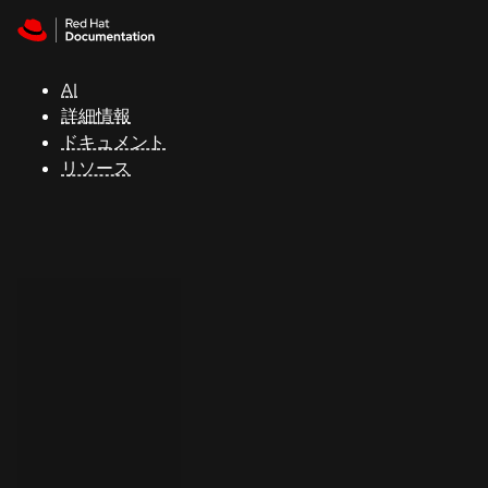
Skip to navigation
Skip to content
サ
ポ
ー
AI
ト
詳細情報
ドキュメント
リソース
コ
ン
ソ
ー
ル
開
発
者
ト
ラ