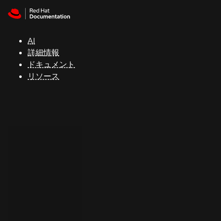
Skip to navigation
Skip to content
サ
ポ
ー
AI
ト
詳細情報
ドキュメント
リソース
コ
ン
ソ
ー
ル
開
発
者
ト
ラ