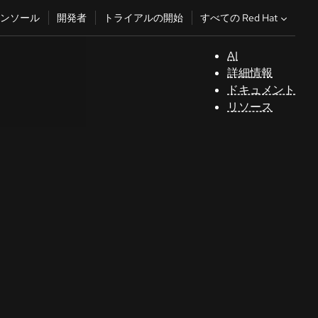
すべての Red Hat
ンソール
開発者
トライアルの開始
AI
サ
詳細情報
ポ
ドキュメント
ー
リソース
ト
コ
ン
ソ
ー
ル
開
発
者