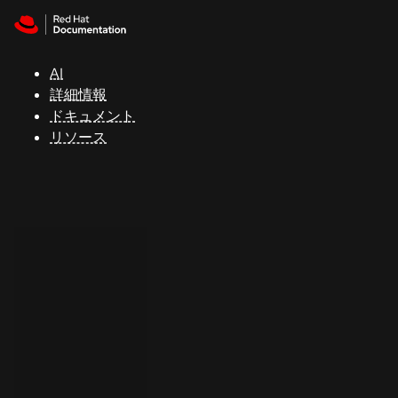
Skip to navigation
Skip to content
サ
ポ
ー
AI
ト
詳細情報
ドキュメント
リソース
コ
ン
ソ
ー
ル
開
発
者
ト
ラ