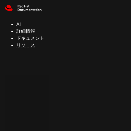
Skip to navigation
Skip to content
サ
ポ
ー
AI
ト
詳細情報
ドキュメント
リソース
コ
ン
ソ
ー
ル
開
発
者
ト
ラ