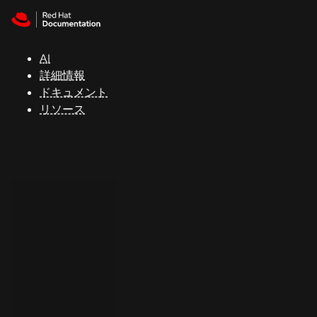
Skip to navigation
Skip to content
サ
ポ
ー
AI
ト
詳細情報
ドキュメント
リソース
コ
ン
ソ
ー
ル
開
発
者
ト
ラ