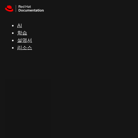
Skip to navigation
Skip to content
지
원
AI
학습
콘
설명서
솔
리소스
개
발
자
평
가
판
시
작
연