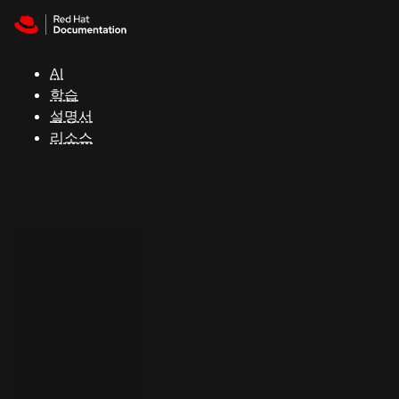
Skip to navigation
Skip to content
지
원
AI
학습
콘
설명서
솔
리소스
개
발
자
평
가
판
시
작
연