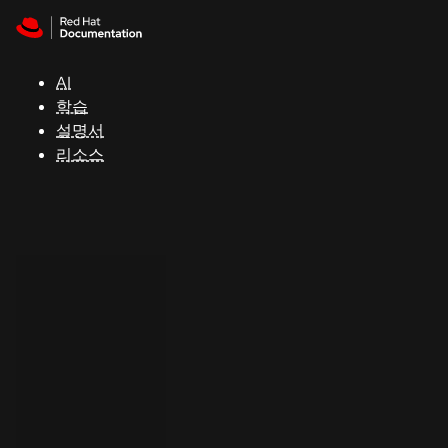
Skip to navigation
Skip to content
지
원
AI
학습
콘
설명서
솔
리소스
개
발
자
평
가
판
시
작
연