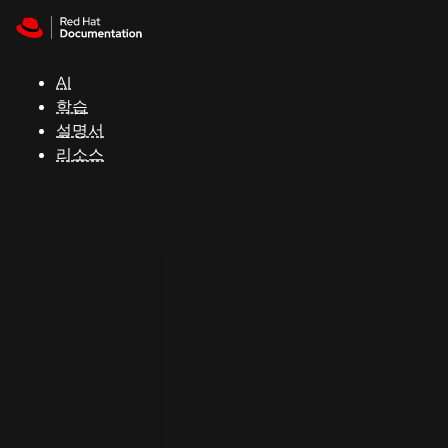
Skip to navigation
Skip to content
지
원
AI
학습
콘
설명서
솔
리소스
개
발
자
평
가
판
시
작
연