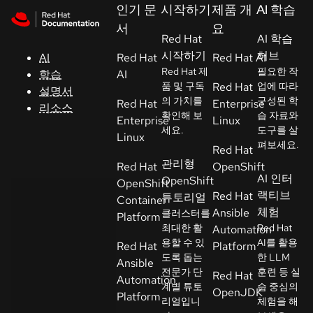
Skip to navigation
Skip to content
인기 문
시작하기
제품 개
AI 학습
지
서
요
원
Red Hat
AI 학습
시작하기
허브
AI
Red Hat
Red Hat AI
Red Hat 제
필요한 작
학습
AI
콘
품 및 구독
Red Hat
업에 따라
설명서
솔
의 가치를
구성된 학
Red Hat
Enterprise
리소스
확인해 보
습 자료와
Enterprise
Linux
세요.
도구를 살
개
Linux
펴보세요.
Red Hat
발
관리형
Red Hat
OpenShift
자
AI 인터
OpenShift
OpenShift
랙티브
Red Hat
튜토리얼
Container
평
체험
Ansible
클러스터를
Platform
가
최대한 활
Red Hat
Automation
판
용할 수 있
AI를 활용
Red Hat
Platform
시
도록 돕는
한 LLM
Ansible
전문가 단
훈련 등 실
작
Red Hat
Automation
계별 튜토
습 중심의
OpenJDK
Platform
리얼입니
체험을 해
연