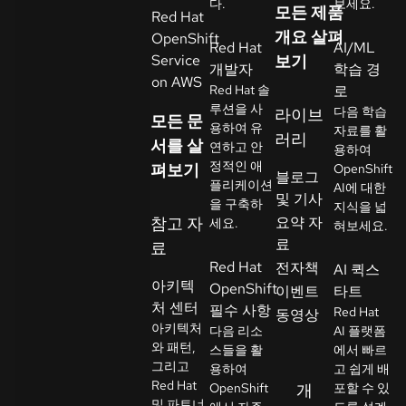
다.
보세요.
모든 제품
Red Hat
락
개요 살펴
OpenShift
언
처
Red Hat
AI/ML
Service
보기
어
개발자
학습 경
선
on AWS
Red Hat 솔
로
택
루션을 사
다음 학습
라이브
모든 문
용하여 유
자료를 활
러리
서를 살
연하고 안
용하여
정적인 애
펴보기
OpenShift
블로그
플리케이션
AI에 대한
및 기사
을 구축하
지식을 넓
참고 자
요약 자
세요.
혀보세요.
료
료
Red Hat
전자책
AI 퀵스
아키텍
OpenShift
이벤트
타트
처 센터
필수 사항
Red Hat
동영상
아키텍처
다음 리소
AI 플랫폼
와 패턴,
스들을 활
에서 빠르
그리고
용하여
고 쉽게 배
Red Hat
OpenShift
개
포할 수 있
및 파트너