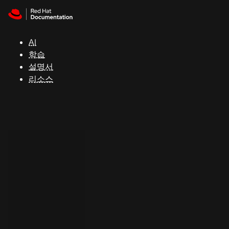
Skip to navigation
Skip to content
지
원
AI
학습
콘
설명서
솔
리소스
개
발
자
평
가
판
시
작
연