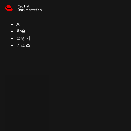
Skip to navigation
Skip to content
지
원
AI
학습
콘
설명서
솔
리소스
개
발
자
평
가
판
시
작
연