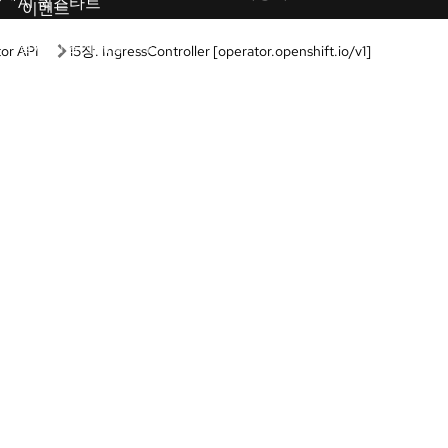
학습 경로
박스
Guided learning
나 구성 없이 당사 제품 및 기술을
Receive custom learning plans p
보세요.
AI assistant.
랩
AI/ML
 배우는 실습형 브라우저 기반 학
자동화
험해 보세요.
쿠버네티스 및 클라우드 네
브 데모
어를 통해 제품 기능을 살펴보세요.
Linux
Red Hat Hybrid Cloud
기능 및 적합성을 평가하세요.
드
에 액세스하여 바로 빌드와 테스