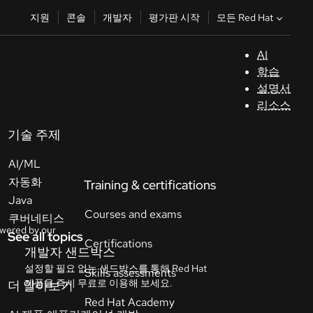
모든 Red Hat
지원
콘솔
개발자
평가판 시작
AI
지
학습
원
설명서
리소스
콘
솔
기술 주제
AI/ML
개
자동화
발
Java
자
쿠버네티스
See all topics
평
가
판
시
작