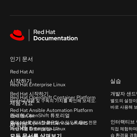
Skip to navigation
Skip to content
Featured links
인기 문서
Red Hat AI
Red Hat Enterprise Linux
Red Hat OpenShift Container Platform
Red Hat Ansible Automation Platform
Red Hat OpenShift Service on AWS
모든 문서를 살펴보기