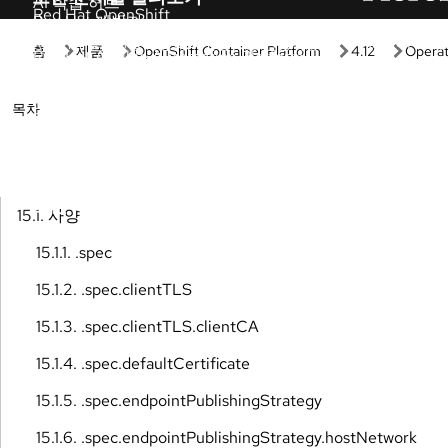
시작하기
실습
Red Hat 시작하기
개발자 샌드
Red Hat 제품 및 구독의 가치를 확인해 보세요.
별도의 설정이
바로 사용해 
관리형 OpenShift 튜토리얼
인터랙티브 
클러스터를 최대한 활용할 수 있도록 돕는 전문
가 단계별 튜토리얼입니다.
직접 체험하며
습 환경을 경
Red Hat 개발자
AI 인터랙티
Red Hat 솔루션을 사용하여 유연하고 안정적인
애플리케이션을 구축하세요.
이 가이드 투
Red Hat OpenShift 필수 사항
제품 평가판
다음 리소스들을 활용하여 OpenShift에서 자주
제품의 가치, 
발생하는 작업을 처리하세요.
제품 다운로
모든 학습 자료 보기
제품 다운로드