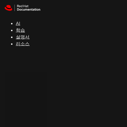
Skip to navigation
Skip to content
지
원
AI
학습
콘
설명서
솔
리소스
개
발
자
평
가
판
시
작
연