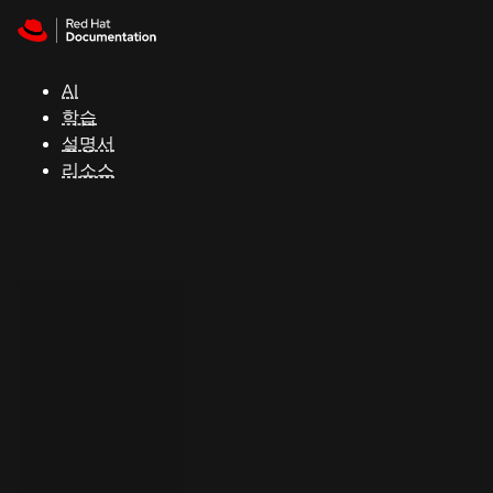
Skip to navigation
Skip to content
지
원
AI
학습
콘
설명서
솔
리소스
개
발
자
평
가
판
시
작
연