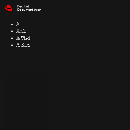
Skip to navigation
Skip to content
지
원
AI
학습
콘
설명서
솔
리소스
개
발
자
평
가
판
시
작
연