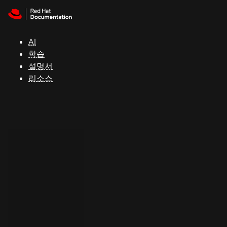
Skip to navigation
Skip to content
지
원
AI
학습
콘
설명서
솔
리소스
개
발
자
평
가
판
시
작
연