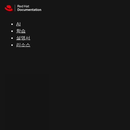
Skip to navigation
Skip to content
지
원
AI
학습
콘
설명서
솔
리소스
개
발
자
평
가
판
시
작
연