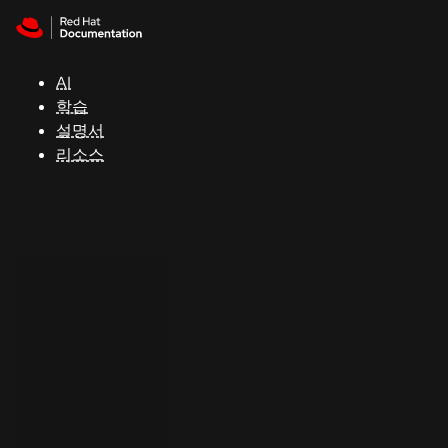
Skip to navigation
Skip to content
지
원
AI
학습
콘
설명서
솔
리소스
개
발
자
평
가
판
시
작
연