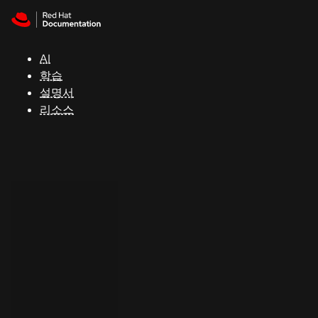
Skip to navigation
Skip to content
지
원
AI
학습
콘
설명서
솔
리소스
개
발
자
평
가
판
시
작
연