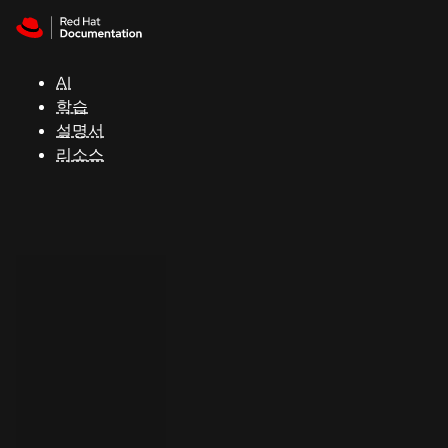
Skip to navigation
Skip to content
지
원
AI
학습
콘
설명서
솔
리소스
개
발
자
평
가
판
시
작
연