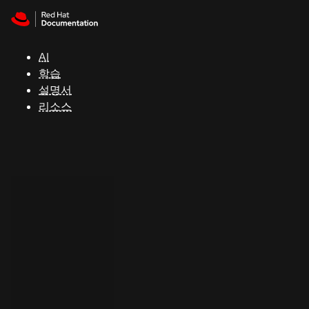
Skip to navigation
Skip to content
지
원
AI
학습
콘
설명서
솔
리소스
개
발
자
평
가
판
시
작
연