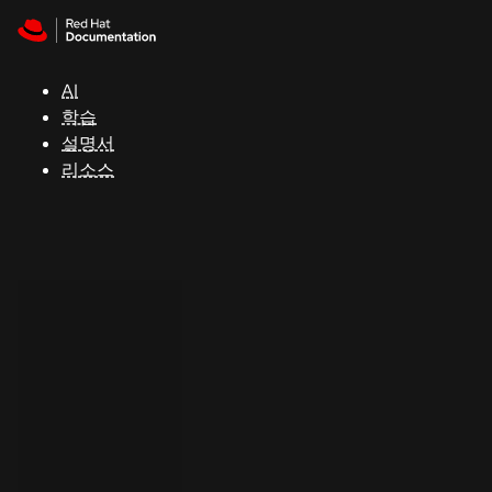
Skip to navigation
Skip to content
지
원
AI
학습
콘
설명서
솔
리소스
개
발
자
평
가
판
시
작
연