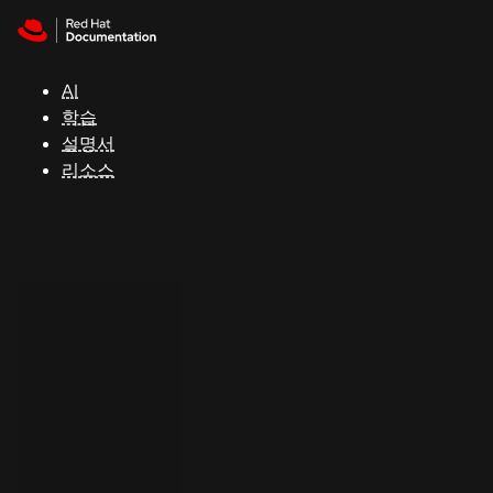
Skip to navigation
Skip to content
지
원
AI
학습
콘
설명서
솔
리소스
개
발
자
평
가
판
시
작
연