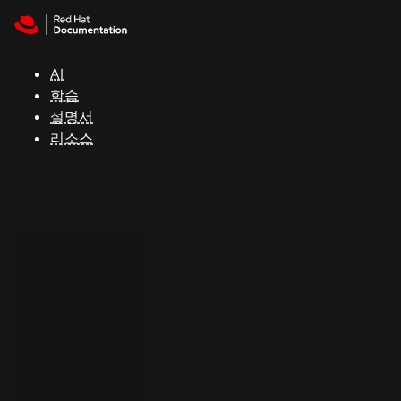
Skip to navigation
Skip to content
지
원
AI
학습
콘
설명서
솔
리소스
개
발
자
평
가
판
시
작
연