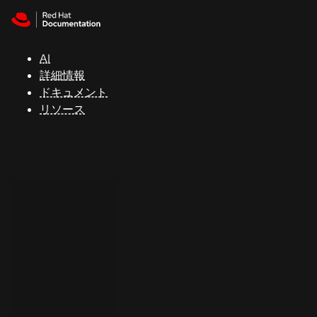
Skip to navigation
Skip to content
サ
ポ
ー
AI
ト
詳細情報
ドキュメント
リソース
コ
ン
ソ
ー
ル
開
発
者
ト
ラ