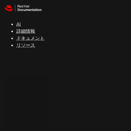
Skip to navigation
Skip to content
サ
ポ
ー
AI
ト
詳細情報
ドキュメント
リソース
コ
ン
ソ
ー
ル
開
発
者
ト
ラ