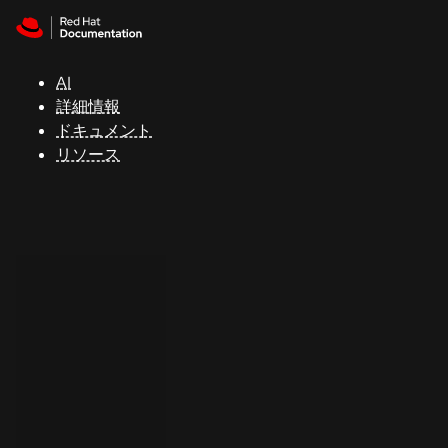
Skip to navigation
Skip to content
サ
ポ
ー
AI
ト
詳細情報
ドキュメント
リソース
コ
ン
ソ
ー
ル
開
発
者
ト
ラ