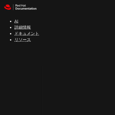
Skip to navigation
Skip to content
サ
ポ
ー
AI
ト
詳細情報
ドキュメント
リソース
コ
ン
ソ
ー
ル
開
発
者
ト
ラ