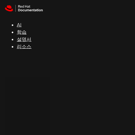
Skip to navigation
Skip to content
지
원
AI
학습
콘
설명서
솔
리소스
개
발
자
평
가
판
시
작
연