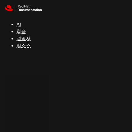
Skip to navigation
Skip to content
지
원
AI
학습
콘
설명서
솔
리소스
개
발
자
평
가
판
시
작
연