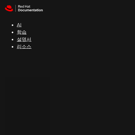
Skip to navigation
Skip to content
지
원
AI
학습
콘
설명서
솔
리소스
개
발
자
평
가
판
시
작
연