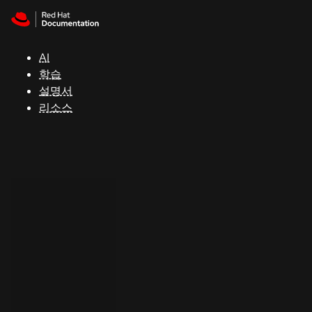
Skip to navigation
Skip to content
지
원
AI
학습
콘
설명서
솔
리소스
개
발
자
평
가
판
시
작
연